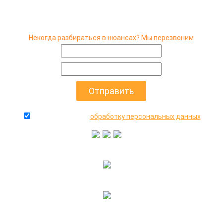
Некогда разбираться в нюансах? Мы перезвоним
даю согласие на
обработку персональных данных
+7(916)640-99-88
+7(495)545-47-05
2000-2026 © МосАвто - скупаем битые машины
иностранного и российского производства.