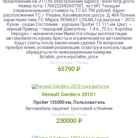
предложений на ЭТП по электронному адресу : www.torgi.gov.ru.
Номер лота: 1706222682607301, лот №1 Текущая
(первоначальная) стоимость ТС 65 790 рублей. Адрес
расположения ТС: г. Рязань, Касимовское шоссе. Д.46А Полная
характеристика ТС: Марка: RENAULT LOGAN, Год выпуска – 2013
Кузов - седан Состояние - хорошее Пробег 11 111 км. Цвет –
чёрный Привод – передний Двигатель - 1,4 л., 75 л.с. Коробка
передач – механическая Имеются следы эксплуатации
автомобиля по кузову Аресты и ограничения по автомобилю
будут сняты после заключения сделки. По вопросам
приобретения, условий реализации, осмотру и консультации
обращаться по нижеуказанным номерам.
||stable_price,equitable_price
ПАО Росбанк г.Рязань
65790 ₽
Renault Sandero 2010 г
Пробег 135000 км, Пользователь
Автомобиль зацепил троссовой отбойник
Пользователь г.Тверь
230000 ₽