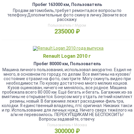
Пробег 163000 км, Пользователь
Продам автомобиль,требует ремонта,все вопросы по
телефону.Дополнительные фото скину в личку.Звоните все
расскажу.
Пользователь г.Муром
235000 ₽
Renault Logan 2010 г
Пробег 80000 км, Пользователь
Машина личного пользования, использовал аккуратно. Ездил не
много, в основном по городу, по делам. Все вмятины на кузове/
состояние отразил на фото, смотрите. Могу скинуть видео при
необходимости. По кузову достаточно много мелких коцков.
Кузов оцинкован, ничего не менялось, все родное. Машина
пробежала всего 80 000 км. Ещё бегать и бегать. Багажник из-за
вмятины не открывается. Бонусом могу отдать летний комплект
резины, новый. В багажнике лежат расходники-фильтра,
колодки. Я единственный владелец, птс оригинал. Никаких такси
и пр. Использование для личных нужд. Ничего сверх тяжёлого на
а/м не перевозилось. ПЕРЕКУПЩИКАМ НЕ БЕСПОКОИТЬ!
Вопросы задавайте, отвечу.
Пользователь г.Москва
300000 ₽