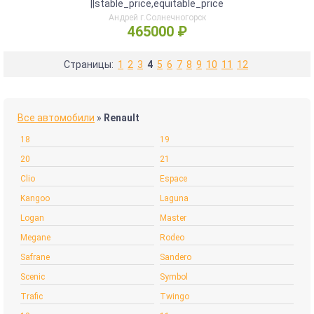
||stable_price,equitable_price
Андрей г.Солнечногорск
465000 ₽
Страницы:
1
2
3
4
5
6
7
8
9
10
11
12
Все автомобили
»
Renault
18
19
20
21
Clio
Espace
Kangoo
Laguna
Logan
Master
Megane
Rodeo
Safrane
Sandero
Scenic
Symbol
Trafic
Twingo