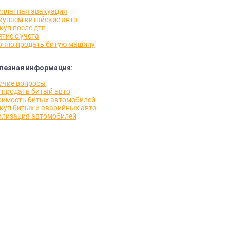
сплатная эвакуация
купаем китайские авто
куп после дтп
тие с учета
очно продать битую машину
лезная информация:
очие вопросы
е продать битый авто
оимость битых автомобилей
куп битых и аварийных авто
илизация автомобилей