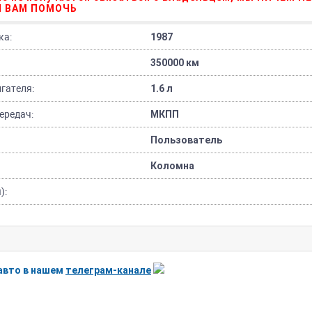
 ВАМ ПОМОЧЬ
ка:
1987
350000 км
гателя:
1.6 л
ередач:
МКПП
Пользователь
Коломна
):
авто в нашем
телеграм-канале