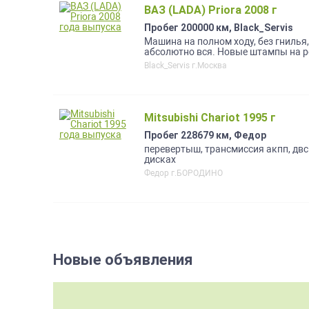
ВАЗ (LADA) Priora 2008 г
Пробег 200000 км, Black_Servis
Машина на полном ходу, без гнилья
абсолютно вся. Новые штампы на ре
дверь крыло. Рассмотрю варианты о
Black_Servis г.Москва
Mitsubishi Chariot 1995 г
Пробег 228679 км, Федор
перевертыш, трансмиссия акпп, двс
дисках
Федор г.БОРОДИНО
Новые объявления