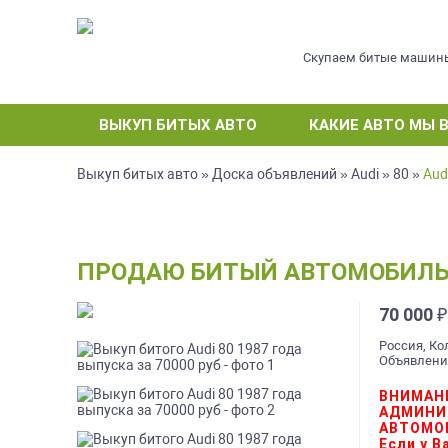
Скупаем битые машин
ВЫКУП БИТЫХ АВТО
КАКИЕ АВТО МЫ 
Выкуп битых авто
»
Доска объявлений
»
Audi
»
80
»
Aud
ПРОДАЮ БИТЫЙ АВТОМОБИЛЬ AU
70 000
₽
Россия, К
Объявление
ВНИМАН
АДМИНИ
АВТОМО
Если у 