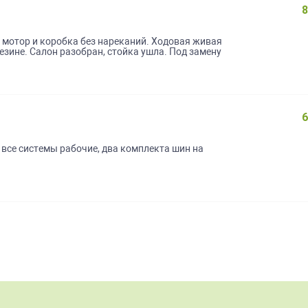
8
, мотор и коробка без нареканий. Ходовая живая
зине. Салон разобран, стойка ушла. Под замену
бмена. Торг у капота. Доки все чистые.
6
 все системы рабочие, два комплекта шин на