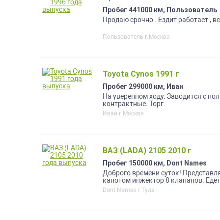
Пробег 441000 км, Пользователь
Продаю срочно . Ездит работает , вс
Пользователь г.Москва
Toyota Cynos 1991 г
Пробег 299000 км, Иван
На уверенном ходу. Заводится с пол
контрактные. Торг.
Иван г.Москва
ВАЗ (LADA) 2105 2010 г
Пробег 150000 км, Dont Names
Доброго времени суток! Представл
капотом инжектор 8 клапанов. Едет 
уставшие пороги . Завёл поехал . 
Dont Names г.Тула
пошаманить чуть с печкой. Рассмо