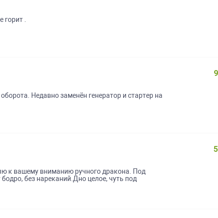
е горит .
9
 оборота. Недавно заменён генератор и стартер на
5
яю к вашему вниманию ручного дракона. Под
бодро, без нареканий.Дно целое, чуть под
По мокрой дороге можно зайти боком. Надо
трю обмен на Пит