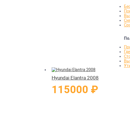
Бе
По
Вы
Сня
Ср
По
Пр
Гд
Ст
Вы
Ут
Hyundai Elantra 2008
115000 ₽