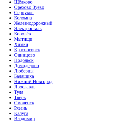
Щёлково
Орехово-Зуево
Серпухов
Коломна
Железнодорожный
Электросталь
Королёв
Мытищи
Химки
Красногорск
Одинцово
Подольск
Домодедово
Люберцы
Балашиха
Нижний Новгород
Ярославль
Тула
Тверь
Смоленск
Рязань
Калуга
Владимир