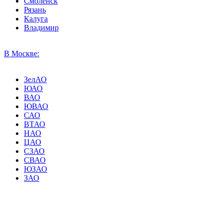
Смоленск
Рязань
Калуга
Владимир
В Москве:
ЗелАО
ЮАО
ВАО
ЮВАО
САО
ВТАО
НАО
ЦАО
СЗАО
СВАО
ЮЗАО
ЗАО