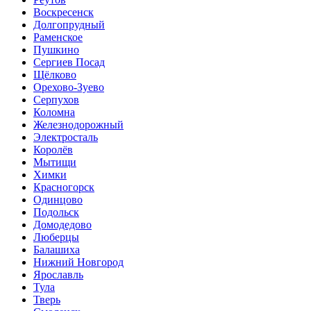
Воскресенск
Долгопрудный
Раменское
Пушкино
Сергиев Посад
Щёлково
Орехово-Зуево
Серпухов
Коломна
Железнодорожный
Электросталь
Королёв
Мытищи
Химки
Красногорск
Одинцово
Подольск
Домодедово
Люберцы
Балашиха
Нижний Новгород
Ярославль
Тула
Тверь