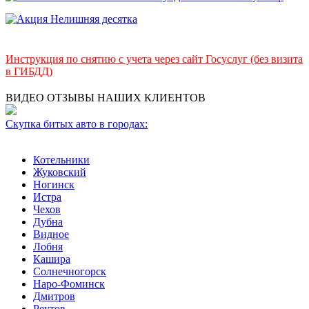
Инструкция по снятию с учета через сайт Госуслуг (без визита
в ГИБДД)
ВИДЕО ОТЗЫВЫ НАШИХ КЛИЕНТОВ
Скупка битых авто в городах:
Котельники
Жуковский
Ногинск
Истра
Чехов
Дубна
Видное
Лобня
Кашира
Солнечногорск
Наро-Фоминск
Дмитров
Реутов