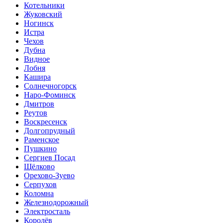
Котельники
Жуковский
Ногинск
Истра
Чехов
Дубна
Видное
Лобня
Кашира
Солнечногорск
Наро-Фоминск
Дмитров
Реутов
Воскресенск
Долгопрудный
Раменское
Пушкино
Сергиев Посад
Щёлково
Орехово-Зуево
Серпухов
Коломна
Железнодорожный
Электросталь
Королёв