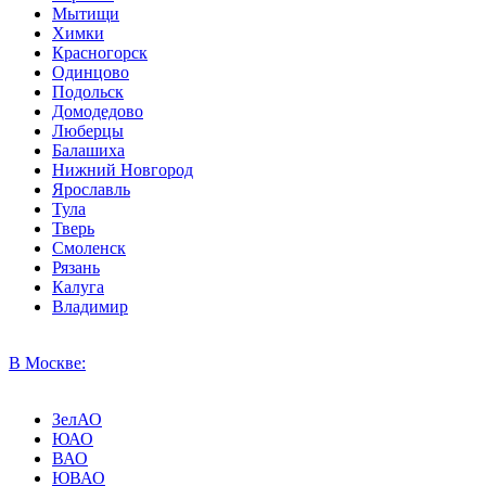
Мытищи
Химки
Красногорск
Одинцово
Подольск
Домодедово
Люберцы
Балашиха
Нижний Новгород
Ярославль
Тула
Тверь
Смоленск
Рязань
Калуга
Владимир
В Москве:
ЗелАО
ЮАО
ВАО
ЮВАО