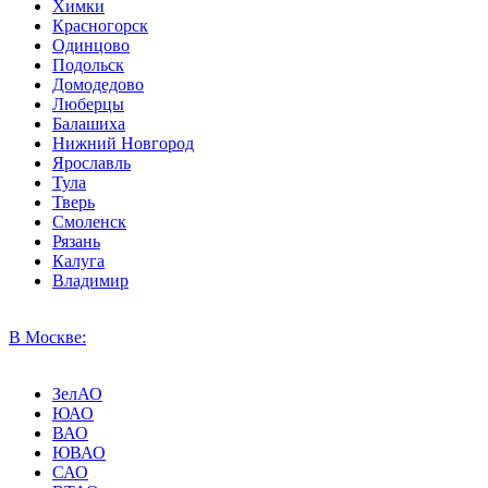
Химки
Красногорск
Одинцово
Подольск
Домодедово
Люберцы
Балашиха
Нижний Новгород
Ярославль
Тула
Тверь
Смоленск
Рязань
Калуга
Владимир
В Москве:
ЗелАО
ЮАО
ВАО
ЮВАО
САО