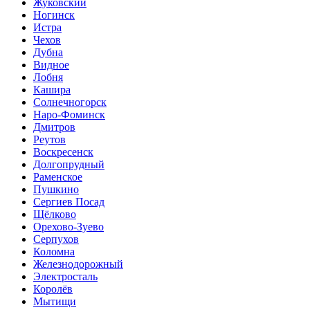
Жуковский
Ногинск
Истра
Чехов
Дубна
Видное
Лобня
Кашира
Солнечногорск
Наро-Фоминск
Дмитров
Реутов
Воскресенск
Долгопрудный
Раменское
Пушкино
Сергиев Посад
Щёлково
Орехово-Зуево
Серпухов
Коломна
Железнодорожный
Электросталь
Королёв
Мытищи