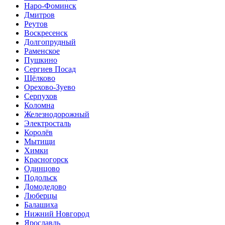
Наро-Фоминск
Дмитров
Реутов
Воскресенск
Долгопрудный
Раменское
Пушкино
Сергиев Посад
Щёлково
Орехово-Зуево
Серпухов
Коломна
Железнодорожный
Электросталь
Королёв
Мытищи
Химки
Красногорск
Одинцово
Подольск
Домодедово
Люберцы
Балашиха
Нижний Новгород
Ярославль