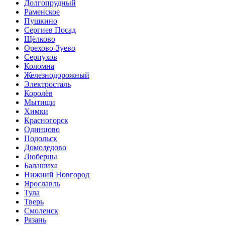
Долгопрудный
Раменское
Пушкино
Сергиев Посад
Щёлково
Орехово-Зуево
Серпухов
Коломна
Железнодорожный
Электросталь
Королёв
Мытищи
Химки
Красногорск
Одинцово
Подольск
Домодедово
Люберцы
Балашиха
Нижний Новгород
Ярославль
Тула
Тверь
Смоленск
Рязань