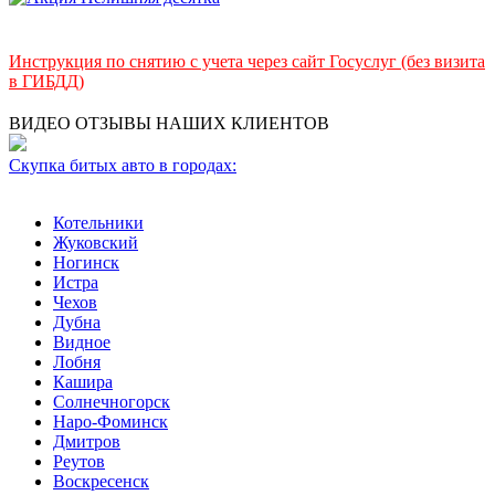
Инструкция по снятию с учета через сайт Госуслуг (без визита
в ГИБДД)
ВИДЕО ОТЗЫВЫ НАШИХ КЛИЕНТОВ
Скупка битых авто в городах:
Котельники
Жуковский
Ногинск
Истра
Чехов
Дубна
Видное
Лобня
Кашира
Солнечногорск
Наро-Фоминск
Дмитров
Реутов
Воскресенск