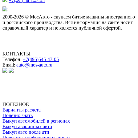
+7(495)545-47-05
2000-2026 © МосАвто - скупаем битые машины иностранного
и российского производства.
Вся информация на сайте носит
справочный характер и не является публичной офертой.
КОНТАКТЫ
Телефон:
+7(495)545-47-05
Email:
auto@mos-auto.ru
ИП Клименко О. А.
ИНН: 500111431084
ОГРНИП: 319508100025369
ПОЛЕЗНОЕ
Варианты расчета
Полезно знать
Выкуп автомобилей в регионах
Выкуп аварийных авто
Выкуп авто после дтп
Политика конфиденциальности