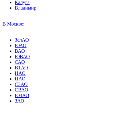
Калуга
Владимир
В Москве:
ЗелАО
ЮАО
ВАО
ЮВАО
САО
ВТАО
НАО
ЦАО
СЗАО
СВАО
ЮЗАО
ЗАО