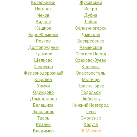
Котельники
Жуковский
Ногинск
Истра
Чехов
Дубна
Видное
Лобня
Кашира
Солнечногорск
Наро-Фоминск
Дмитров
Реутов
Воскресенск
Долгопрудный
Раменское
Пушкино
Сергиев Посад
Щёлково
Орехово-Зуево
Серпухов
Коломна
Железнодорожный
Электросталь
Королёв
Мытищи
Химки
Красногорск
Одинцово
Подольск
Домодедово
Люберцы
Балашиха
Нижний Новгород
Ярославль
Тула
Тверь
Смоленск
Рязань
Калуга
Владимир
В Москве: