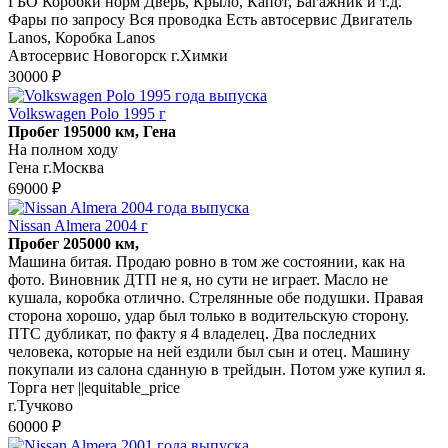
ГБО Коробки норм Дверь, Крыло, Капот, Багажник и т.д.
Фары по запросу Вся проводка Есть автосервис Двигатель
Lanos, Коробка Lanos
Автосервис Новогорск г.Химки
30000 ₽
Volkswagen Polo 1995 г
Пробег 195000 км, Гена
На полном ходу
Гена г.Москва
69000 ₽
Nissan Almera 2004 г
Пробег 205000 км,
Машина битая. Продаю ровно в том же состоянии, как на
фото. Виновник ДТП не я, но сути не играет. Масло не
кушала, коробка отлично. Стрелянные обе подушки. Правая
сторона хорошо, удар был только в водительскую сторону.
ПТС дубликат, по факту я 4 владелец. Два последних
человека, которые на ней ездили был сын и отец. Машину
покупали из салона сданную в трейдын. Потом уже купил я.
Торга нет ||equitable_price
г.Тучково
60000 ₽