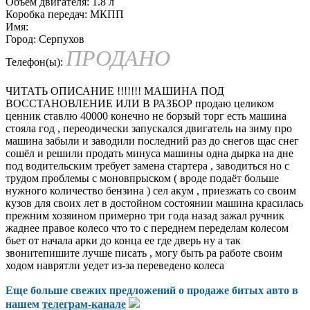
Объем двигателя:
1.8 л
Коробка передач:
МКПП
Имя:
Город:
Серпухов
ПРОДАНО
Телефон(ы):
ЧИТАТЬ ОПИСАНИЕ !!!!!!! МАШИНА ПОД
ВОССТАНОВЛЕНИЕ ИЛИ В РАЗБОР продаю целиком
ценник ставлю 40000 конечно не борзый торг есть машина
стояла год , переодически запускался двигатель на зиму про
машина забыли и заводили последний раз до снегов щас снег
сошёл и решили продать минуса машины одна дырка на дне
под водительским требует замена стартера , заводиться но с
трудом проблемы с моновпрыском ( вроде подаёт больше
нужного количество бензина ) сел акум , приезжать со своим
кузов для своих лет в достойном состоянии машина красилась
прежним хозяином примерно три года назад зажал ручник
жаднее правое колесо что то с переднем переделам колесом
бьет от начала арки до конца ее где дверь ну а так
звонитепишите лучше писать , могу быть ра работе своим
ходом наврятли уедет из-за переведено колеса
Еще больше свежих предложений о продаже битых авто в
нашем
телеграм-канале