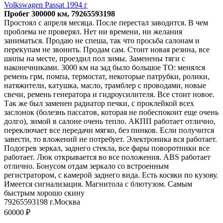
Volkswagen Passat 1994 г
Пробег 300000 км, 79265593198
Простоял с апреля месяца. После перестал заводится. В чем
проблема не проверял. Нет ни времени, ни желания
заниматься. Продаю не спеша, так что просьба салонам и
перекупам не звонить. Продам сам. Стоит новая резина, все
шипы на месте, проездил пол зимы. Заменены тяги с
наконечниками. 3000 км на зад было большое ТО: менялся
ремень грм, помпа, термостат, некоторые патрубки, ролики,
натяжители, катушка, масло, трамблер с проводами, новые
свечи, ремень генератора и гидроусилителя. Все стоит новое.
Так же был заменен радиатор печки, с проклейкой всех
заслонок (болезнь пассатов, которая не побеспокоит еще очень
долго), зимой в салоне очень тепло. АКПП работает отлично,
переключает все передачи мягко, без пинков. Если получится
завести, то вложений не потребует. Электроника вся работает.
Подогрев зеркал, заднего стекла, все фары поворотники все
работает. Люк открывается во все положения. ABS работает
отлично. Бонусом отдам зеркало со встроенным
регистратором, с камерой заднего вида. Есть косяки по кузову.
Имеется сигнализация. Магнитола с блютузом. Самым
быстрым хорошо скину
79265593198 г.Москва
60000 ₽