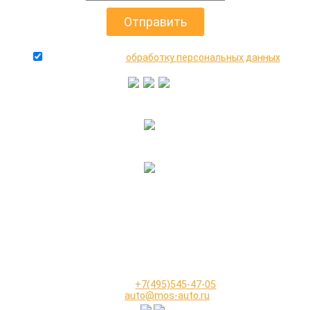
даю согласие на
обработку персональных данных
+7(916)640-99-88
+7(495)545-47-05
2000-2026 © МосАвто - скупаем битые машины
иностранного и российского производства.
КОНТАКТЫ
Телефон:
+7(495)545-47-05
Email:
auto@mos-auto.ru