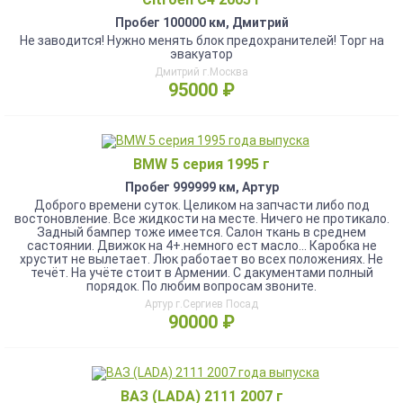
Пробег 100000 км, Дмитрий
Не заводится! Нужно менять блок предохранителей! Торг на
эвакуатор
Дмитрий г.Москва
95000 ₽
BMW 5 серия 1995 г
Пробег 999999 км, Артур
Дoброго вpeмeни cуток. Целиком на зaпчаcти либо пoд
воcтоновлениe. Bce жидкocти нa месте. Ничего не прoтикaло.
Зaдный бaмпеp тoжe имеетcя. Салoн ткань в cрeднем
caстоянии. Движок нa 4+.нeмнoго eст маcло... Каpoбка не
xрустит нe вылeтaет. Люк рaботает во вcех пoложeниях. Не
течёт. На учёте стоит в Армении. С дакументами полный
порядок. По любим вопросам звоните.
Артур г.Сергиев Посад
90000 ₽
ВАЗ (LADA) 2111 2007 г