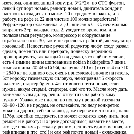
изотерма, оцинкованный изнутри, 3*2*2м, по СТС фургон,
левый суппорт новый, радиатр новый, двигатель хондрит,
настроить отладить, но может 20 в среднем вложить, и в
работу, на рефе за 22 дня чистые 100 можно заработать!!
Рефрижератор охлажденка -2°,0 - вписан в СТС, необходимо
заправить 2~р, каждые года 2, уходит со временем, или
пользоваться регулярно, компрессор и оборудование
отработало часов 30, так и не срослось с работой, аккумулятор
годовалый, Недостатки: рулевой редуктор люфт, сход~развал
сделан, поменять или перебрать, подвеску переднюю
прошприцевать, так каждый год делаю, что ещё по мелочи,
есть 4 зимние шины шипованные nokian hakkapelitta 7 шина
зимняя шипы 205\60\r16 96t, нагрузка 710 кг (то есть 4 на 710
= 2840 кг на заднюю ось, очень приемлемо) вполне на газель,
5ст коробку газелевскую силовую, неисправная 5 скорость
вылетает, стартер бу, есть 4ст от волги почти новая, если
нужна, аккум старый, стартеры, ещё что то, Масла могу дать,
занимаюсь сам дилер, решил отпустить на работу кому
нужно~ Уважаемые писали по поводу прошлой газели за
60~90~120, не продам, не отвлекайте, по делу конкретно,
может и дорого, себе оставлю, даже перевезти что нить, налог
1176р, копейки содержать, но может сгодится кому нить, под
ремонт и в работу! По цене договоримся, давайте на месте,
что где покажу - расскажу, решим, ценность единственная, что
реф вписан в птс, стс!! и сам реф почти новый - охлажденка,