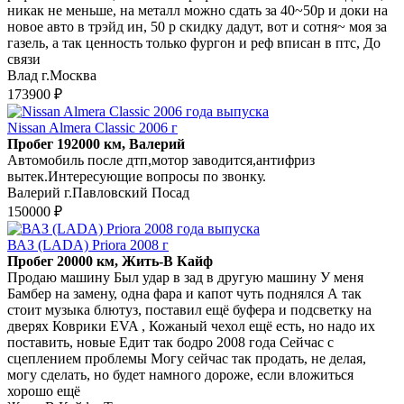
никак не меньше, на металл можно сдать за 40~50р и доки на
новое авто в трэйд ин, 50 р скидку дадут, вот и сотня~ моя за
газель, а так ценность только фургон и реф вписан в птс, До
связи
Влад г.Москва
173900 ₽
Nissan Almera Classic 2006 г
Пробег 192000 км, Валерий
Автомобиль после дтп,мотор заводится,антифриз
вытек.Интересующие вопросы по звонку.
Валерий г.Павловский Посад
150000 ₽
ВАЗ (LADA) Priora 2008 г
Пробег 20000 км, Жить-В Кайф
Продаю машину Был удар в зад в другую машину У меня
Бамбер на замену, одна фара и капот чуть поднялся А так
стоит музыка блютуз, поставил ещё буфера и подсветку на
дверях Коврики EVA , Кожаный чехол ещё есть, но надо их
поставить, новые Едит так бодро 2008 года Сейчас с
сцеплением проблемы Могу сейчас так продать, не делая,
могу сделать, но будет намного дороже, если вложиться
хорошо ещё