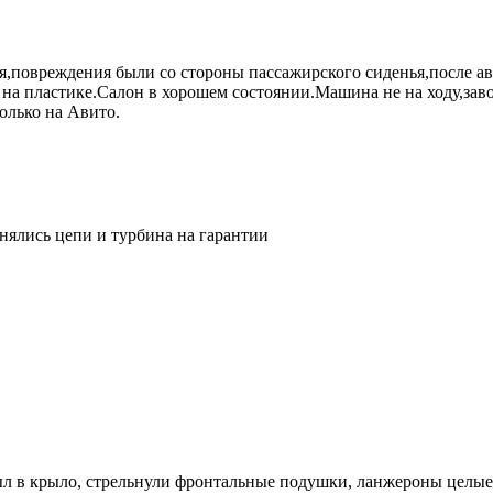
я,повреждения были со стороны пассажирского сиденья,после а
л на пластике.Салон в хорошем состоянии.Машина не на ходу,зав
олько на Авито.
нялись цепи и турбина на гарантии
был в крыло, стрельнули фронтальные подушки, ланжероны целые