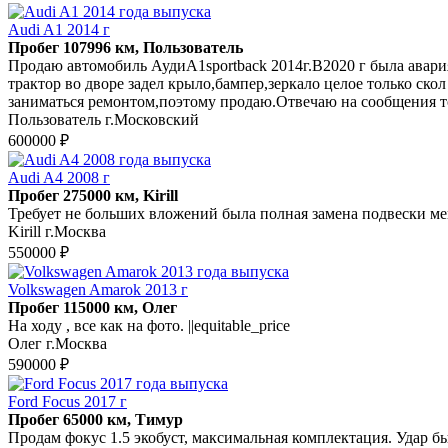
Audi A1 2014 г
Пробег 107996 км, Пользователь
Продаю автомобиль АудиА1sportback 2014г.В2020 г была авари
трактор во дворе задел крыло,бампер,зеркало целое только ско
заниматься ремонтом,поэтому продаю.Отвечаю на сообщения т
Пользователь г.Московский
600000 ₽
Audi A4 2008 г
Пробег 275000 км, Kirill
Требует не больших вложений была полная замена подвески ме
Kirill г.Москва
550000 ₽
Volkswagen Amarok 2013 г
Пробег 115000 км, Олег
На ходу , все как на фото. ||equitable_price
Олег г.Москва
590000 ₽
Ford Focus 2017 г
Пробег 65000 км, Тимур
Продам фокус 1.5 экобуст, максимальная комплектация. Удар 