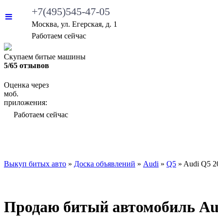
+7(495)545-47-05
Москва, ул. Егерская, д. 1
•
Работаем сейчас
Скупаем битые машины
5/65 отзывов
Оценка через
моб.
приложения:
•
Работаем сейчас
ВЫКУП БИТЫХ АВТО
КАКИЕ АВТО МЫ ВЫ
Выкуп битых авто
»
Доска объявлений
»
Audi
»
Q5
»
Audi Q5 2
Продаю битый автомобиль Audi