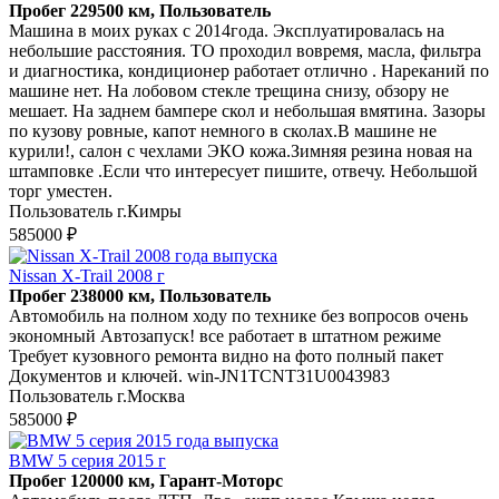
Пробег 229500 км, Пользователь
Машина в моих руках с 2014года. Эксплуатировалась на
небольшие расстояния. ТО проходил вовремя, масла, фильтра
и диагностика, кондиционер работает отлично . Нареканий по
машине нет. На лобовом стекле трещина снизу, обзору не
мешает. На заднем бампере скол и небольшая вмятина. Зазоры
по кузову ровные, капот немного в сколах.В машине не
курили!, салон с чехлами ЭКО кожа.Зимняя резина новая на
штамповке .Если что интересует пишите, отвечу. Небольшой
торг уместен.
Пользователь г.Кимры
585000 ₽
Nissan X-Trail 2008 г
Пробег 238000 км, Пользователь
Автомобиль на полном ходу по технике без вопросов очень
экономный Автозапуск! все работает в штатном режиме
Требует кузовного ремонта видно на фото полный пакет
Документов и ключей. win-JN1TCNT31U0043983
Пользователь г.Москва
585000 ₽
BMW 5 серия 2015 г
Пробег 120000 км, Гарант-Моторс