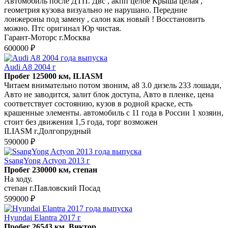
Автомобиль после ДТП. Двс , акпп целое Крыша целая ,
геометрия кузова визуально не нарушано. Передние
лонжероны под замену , салон как новый ! Восстановить
можно. Птс оригинал Юр чистая.
Гарант-Моторс г.Москва
600000 ₽
Audi A8 2004 г
Пробег 125000 км, ILIASM
Читаем внимательно потом звоним, а8 3.0 дизель 233 лошади,
Авто не заводится, залит блок доступа, Авто в пленке, цена
соответствует состоянию, кузов в родной краске, есть
крашенные элементы. автомобиль с 11 года в России 1 хозяин,
стоит без движения 1,5 года, торг возможен
ILIASM г.Долгопрудный
590000 ₽
SsangYong Actyon 2013 г
Пробег 230000 км, степан
На ходу.
степан г.Павловский Посад
599000 ₽
Hyundai Elantra 2017 г
Пробег 26543 км, Виктор