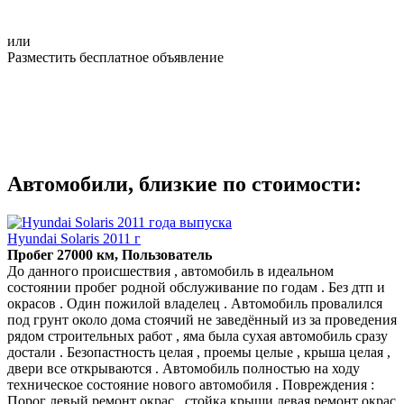
или
Разместить бесплатное объявление
Автомобили, близкие по стоимости:
Hyundai Solaris 2011 г
Пробег 27000 км, Пользователь
До данного происшествия , автомобиль в идеальном
состоянии пробег родной обслуживание по годам . Без дтп и
окрасов . Один пожилой владелец . Автомобиль провалился
под грунт около дома стоячий не заведённый из за проведения
рядом строительных работ , яма была сухая автомобиль сразу
достали . Безопастность целая , проемы целые , крыша целая ,
двери все открываются . Автомобиль полностью на ходу
техническое состояние нового автомобиля . Повреждения :
Порог левый ремонт окрас , стойка крыши левая ремонт окрас