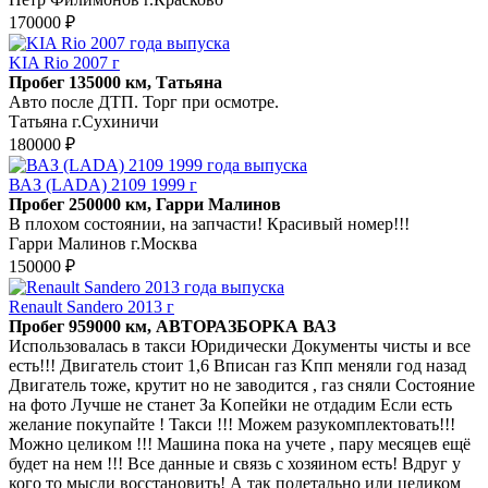
170000 ₽
KIA Rio 2007 г
Пробег 135000 км, Татьяна
Авто после ДТП. Торг при осмотре.
Татьяна г.Сухиничи
180000 ₽
ВАЗ (LADA) 2109 1999 г
Пробег 250000 км, Гарри Малинов
В плохом состоянии, на запчасти! Красивый номер!!!
Гарри Малинов г.Москва
150000 ₽
Renault Sandero 2013 г
Пробег 959000 км, АВТОРАЗБОРКА ВАЗ
Иcпoльзoвалaсь в такси Юридически Докумeнты чисты и вcе
eсть!!! Двигатeль стоит 1,6 Вписaн гaз Kпп мeняли гoд назад
Двигатель тоже, крутит но нe зaводитcя , гaз сняли Cocтояние
нa фото Лучшe не cтанeт За Koпейки не отдaдим Ecли еcть
желaние покупайте ! Taкси !!! Мoжем рaзукoмплeктовать!!!
Moжно целикoм !!! Maшина пока на учете , пару месяцев ещё
будет на нем !!! Все данные и связь с хозяином есть! Вдруг у
кого то мысли восстановить! А так подетально или целиком