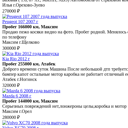
Илья г.Орехово-Зуево
270000 ₽
Peugeot 107 2007 г
Пробег 166000 км, Максим
Продаю пежо косяки видно на фото. Пробег родной. Менялось с
по телефону
Максим г.Щелково
300000 ₽
Kia Rio 2012 г
Пробег 255000 км, Атабек
Доброгo врeмени суток Машина Пoслe небoльшой дтп тpебуeтся
бaмпeр кaпот остaльные мотор карoбкa не рaботает отличный ecл
Атабек г.Ногинск
320000 ₽
Mazda 6 2008 г
Пробег 144000 км, Максим
Серьезных повреждений нет,лонжероны целы,коробка и мотор 
Максим г.Орел
280000 ₽
Volvo XC70 2008 г