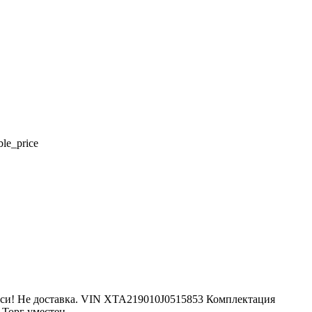
ble_price
акси! Не доставка. VIN XTA219010J0515853 Комплектация
 Торг уместен.