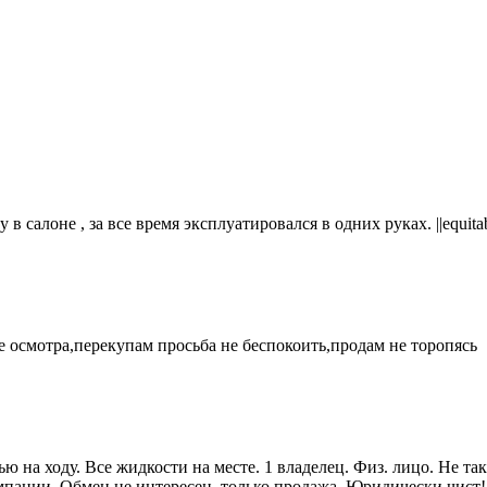
 в салоне , за все время эксплуатировался в одних руках. ||equita
е осмотра,перекупам просьба не беспокоить,продам не торопясь
ю на ходу. Все жидкости на месте. 1 владелец. Физ. лицо. Не т
омпании. Обмен не интересен, только продажа. Юридически чист!