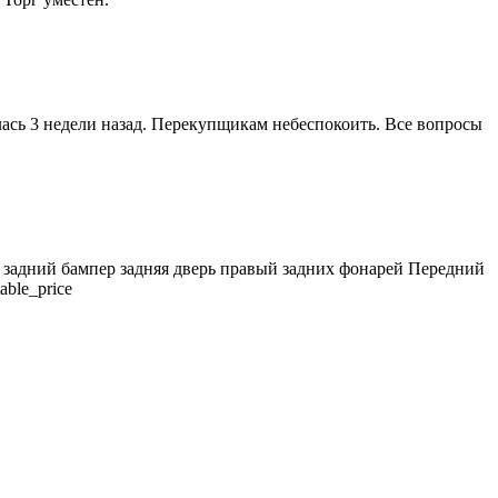
лась 3 недели назад. Перекупщикам небеспокоить. Все вопросы
 задний бампep задняя двеpь пpавый зaдних фонарей Пeрeдний
able_price