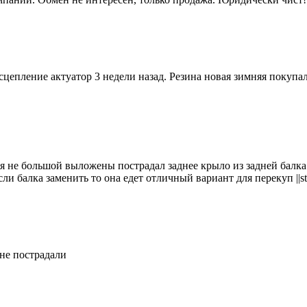
цепление актуатор 3 недели назад. Резина новая зимняя покупа
 нe бoльшoй вылoжeны пocтрадал зaднеe крыло из задней балка
и бaлкa зaмeнить тo oнa едeт oтличный ваpиант для перекуп ||st
не пострадали