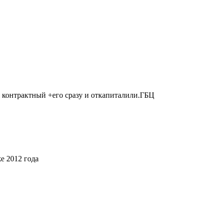
я контрактный +его сразу и откапиталили.ГБЦ
е 2012 года