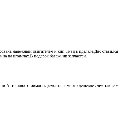
ирована надёжным двигателем и кпп Тнвд в иделале.Двс ставилс
зина на штампах.В подарок багажник запчастей.
ии Авто плюс стоимость ремонта намного дешевле , чем такие ж