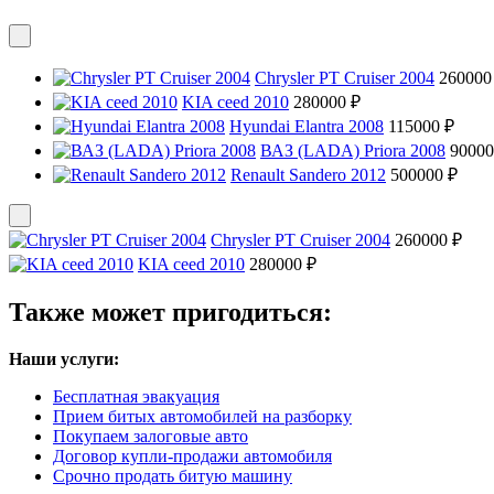
Chrysler PT Cruiser 2004
260000
KIA ceed 2010
280000 ₽
Hyundai Elantra 2008
115000 ₽
ВАЗ (LADA) Priora 2008
90000
Renault Sandero 2012
500000 ₽
Chrysler PT Cruiser 2004
260000 ₽
KIA ceed 2010
280000 ₽
Также может пригодиться:
Наши услуги:
Бесплатная эвакуация
Прием битых автомобилей на разборку
Покупаем залоговые авто
Договор купли-продажи автомобиля
Срочно продать битую машину