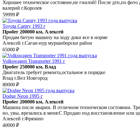
Хорошее техническое состояние,не гнилой! После дтп,по фото 
валерий г.Королев
59999 ₽
Toyota Camry 1993 г
Пробег 200000 км, Алексей
Продам битую машину на ходу доки все в норме
Алексей г.Саган-нур муршибирски район
65000 ₽
Volkswagen Transporter 1991 г
Пробег 250000 км, Влад
Двигатель требует ремонта,остальное в порядке
Влад г.Вел Новгород
80000 ₽
Dodge Neon 1995 г
Пробег 200000 км, Алексей
Машина после аварии. В отличном техническом состоянии. Треб
но, увы, врезались в меня:С Продаю под восстановление или ц
Алексей г.Фрязино
40000 ₽