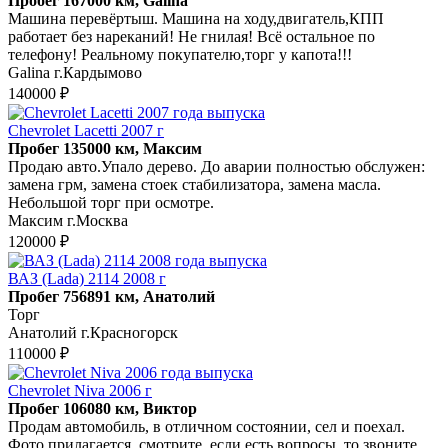
Пробег 167000 км, Galina
Машина перевёртыш. Машина на ходу,двигатель,КПП
работает без нареканий! Не гнилая! Всё остальное по
телефону! Реальному покупателю,торг у капота!!!
Galina г.Кардымово
140000 ₽
Chevrolet Lacetti 2007 г
Пробег 135000 км, Максим
Продаю авто.Упало дерево. До аварии полностью обслужен:
замена грм, замена стоек стабилизатора, замена масла.
Небольшой торг при осмотре.
Максим г.Москва
120000 ₽
ВАЗ (Lada) 2114 2008 г
Пробег 756891 км, Анатолий
Торг
Анатолий г.Красногорск
110000 ₽
Chevrolet Niva 2006 г
Пробег 106080 км, Виктор
Продам автомобиль, в отличном состоянии, сел и поехал.
Фото прилагается, смотрите, если есть вопросы, то звоните