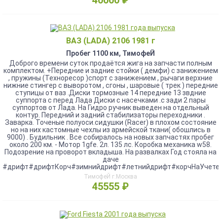
40000 ₽
ВАЗ (LADA) 2106 1981 г
Пробег 1100 км, ТимофеЙ
Доброго времени суток продаётся жига на запчасти полным
комплектом. +Передние и задние стойки ( демфи) с занижением
, пружины (Техноресор )спорт с занижением , рычаги верхние
нижние стингер с выворотом , сгоны , шаровые ( трек ) передние
ступицы от ваз .Диски тормозные 14 передние 13 звдние
суппорта с перед Лада Диски с насечками .с зади 2 пары
суппортов от Лада. На Гидро ручник выведен на отдельный
контур. Передний и задний стабилизаторы переходники .
Заварка. Точеные полуоси.сидушки (Racer) в плохом состояние
но на них кастомные чехлы из армейской ткани( обошлись в
9000) . Будильник . Все собиралось на новых запчастях пробег
около 200 км. - Мотор 1gfe. 2л. 135 лс. Коробка механика w58.
Подозрение на проворот вкладыша. На развалках Год стояла на
даче
#дрифт#дрифтКорч#зимнийдрифт#летнийдрифт#корчНаУчете
ТимофеЙ г.Москва
45555 ₽