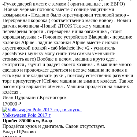
-Ручке дверей вместе с замком ( оригинальные , не ЕВРО)
-Новый чёрный потолок вместе с солнце защитными
козырьками - Недавно было отрегулирован тепловой зазор -
Перебранная коробка ( соответственно масло новое) - Новый
датчик коленвала -Новый ДТОЖ Так же у машины
переварены пороги , переварена ниша багажника , стоит
хорошая музыка : - Головное устройство Blaupunkt - передние
колонки Alpine - задние колонки Alpine вместе с новой
акустической полкой - саб Machete live v2 - усилитель
apocalypse ( музыку могу снять тем самым уменьшить
стоимость авто) Вообще и целом , машина круто едет ,
смотрится , звучит и радует своего хозяина . В машине много
сделано и продолжает делаться и все же машина не новая и
есть куда прикладывать руки , поэтому естественно разумный
торг присутствует !Сейчас машина на зимних колёсах. Так же
рассмотрю варианты обмена . Машина продаётся на зимних
колёсах .
Иван Пудовкин г.Красногорск
170000 ₽
Volkswagen Polo 2017 г
Пробег 85000 км, Влад
Продаётся кузов и двигатель. Салон отсутствует.
Влад г.Щёлково