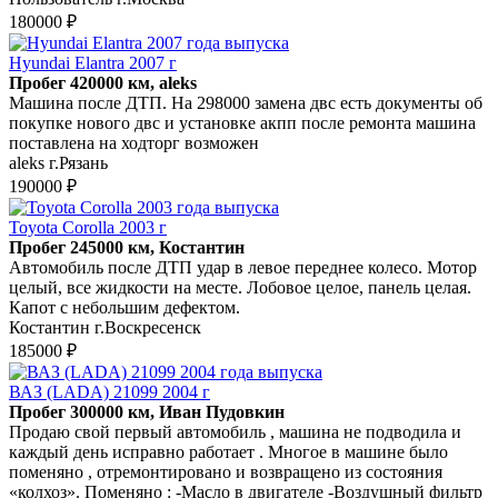
180000 ₽
Hyundai Elantra 2007 г
Пробег 420000 км, aleks
Машина после ДТП. На 298000 замена двс есть документы об
покупке нового двс и установке акпп после ремонта машина
поставлена на ходторг возможен
aleks г.Рязань
190000 ₽
Toyota Corolla 2003 г
Пробег 245000 км, Костантин
Автомобиль после ДТП удар в левое переднее колесо. Мотор
целый, все жидкости на месте. Лобовое целое, панель целая.
Капот с небольшим дефектом.
Костантин г.Воскресенск
185000 ₽
ВАЗ (LADA) 21099 2004 г
Пробег 300000 км, Иван Пудовкин
Продаю свой первый автомобиль , машина не подводила и
каждый день исправно работает . Многое в машине было
поменяно , отремонтировано и возвращено из состояния
«колхоз». Поменяно : -Масло в двигателе -Воздушный фильтр