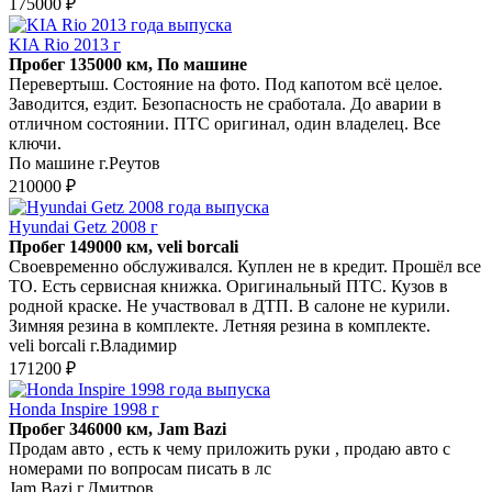
175000 ₽
KIA Rio 2013 г
Пробег 135000 км, По машине
Перевертыш. Состояние на фото. Под капотом всё целое.
Заводится, ездит. Безопасность не сработала. До аварии в
отличном состоянии. ПТС оригинал, один владелец. Все
ключи.
По машине г.Реутов
210000 ₽
Hyundai Getz 2008 г
Пробег 149000 км, veli borcali
Своевременно обслуживался. Куплен не в кредит. Прошёл все
ТО. Есть сервисная книжка. Оригинальный ПТС. Кузов в
родной краске. Не участвовал в ДТП. В салоне не курили.
Зимняя резина в комплекте. Летняя резина в комплекте.
veli borcali г.Владимир
171200 ₽
Honda Inspire 1998 г
Пробег 346000 км, Jam Bazi
Продам авто , есть к чему приложить руки , продаю авто с
номерами по вопросам писать в лс
Jam Bazi г.Дмитров