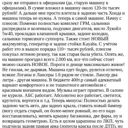
сразу же отправил к официалам (да, старую машину к
официалам). В сумме вложил в машину около 120-ти тысяч
рублей! А дальше мне просто влетела в заднюю часть Хонда и
машина теперь не нужна. А теперь к самой машине. Начну с
плюсов: Поменял полностью комплект ГРМ, сальники
распредвала и коленвала, подушки двигателя, масло Лукойл
5w40, прокладки клапанной крышки, задние колодки,
сальники тормозного суппорта. Также стоит НОВЫЙ
аккумулятор, генератор и задние стойки Kayaba. С учётом
работ это и вышло порядка 110~ тысяч рублей, плюсом
покупал летнюю резину, так как старая была убита. Опять же,
на машине проездил всего 2.000 км, все что сейчас стоит
можно сказать НОВОЕ. Пороги и днище максимально живое!
Не гнилая, не дырявая. Машина едет бодро, рулится отлично,
всякие Логаны и Лансеры 1.6 рядом не стояли. Лансер два
литра - другая машина. В бюджете 400т.р самый адекватный
вариант комфортного и не тошнотного автомобиля с
красивым внешним видом. Музыка играет приятно. В салоне
не курили. АБС работает. Абсолютно все работает, светится,
крутится, вертится и т.д. Теперь минусы: Полностью делать
заднюю часть авто, два задних крыла, ставить новый бампер
(могу отдать старый, он более-менее ровный, но его надо
восстанавливать), менять крышку багажника, две фары, ну и
возвращать геометрию. Есть в целом царапины по ЛКП, чуть
подгнила задняя правая арка (лопнула краска после ДТП), но