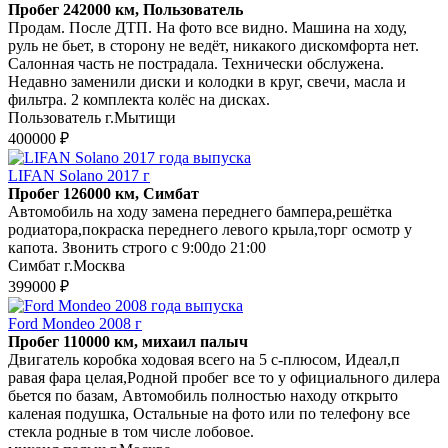
Пробег 242000 км, Пользователь
Продам. После ДТП. На фото все видно. Машина на ходу,
руль не бьет, в сторону не ведёт, никакого дискомфорта нет.
Салонная часть не пострадала. Технически обслужена.
Недавно заменили диски и колодки в круг, свечи, масла и
фильтра. 2 комплекта колёс на дисках.
Пользователь г.Мытищи
400000 ₽
LIFAN Solano 2017 г
Пробег 126000 км, Симбат
Автомобиль на ходу замена переднего бампера,решётка
родиатора,покраска переднего левого крыла,торг осмотр у
капота. Звонить строго с 9:00до 21:00
Симбат г.Москва
399000 ₽
Ford Mondeo 2008 г
Пробег 110000 км, михаил палыч
Двигатель коробка ходовая всего на 5 с-плюсом, Идеал,п
равая фара целая,Родной пробег все то у официального дилера
бьется по базам, Автомобиль полностью находу открыто
каленая подушка, Остальные на фото или по телефону все
стекла родные в том числе лобовое.