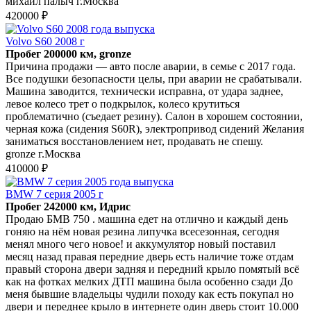
михаил палыч г.Москва
420000 ₽
Volvo S60 2008 г
Пробег 200000 км, gronze
Причина продажи — авто после аварии, в семье с 2017 года.
Все подушки безопасности целы, при аварии не срабатывали.
Машина заводится, технически исправна, от удара заднее,
левое колесо трет о подкрылок, колесо крутиться
проблематично (съедает резину). Салон в хорошем состоянии,
черная кожа (сидения S60R), электропривод сидений Желания
заниматься восстановлением нет, продавать не спешу.
gronze г.Москва
410000 ₽
BMW 7 серия 2005 г
Пробег 242000 км, Идрис
Продаю БМВ 750 . машина едет на отлично и каждый день
гоняю на нём новая резина липучка всесезонная, сегодня
менял много чего новое! и аккумулятор новый поставил
месяц назад правая передние дверь есть наличие тоже отдам
правый сторона двери задняя и передний крыло помятый всё
как на фотках мелких ДТП машина была особенно сзади До
меня бывшие владельцы чудили походу как есть покупал но
двери и переднее крыло в интернете один дверь стоит 10.000