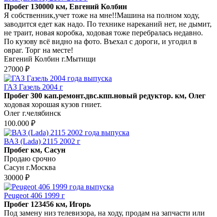
Пробег 130000 км, Евгений Колбин
Я собственник,учет тоже на мне!!Машина на полном ходу,
заводится едет как надо. По технике нареканий нет, не дымит,
не траит, новая коробка, ходовая тоже перебралась недавно.
По кузову всё видно на фото. Въехал с дороги, и угодил в
овраг. Торг на месте!
Евгений Колбин г.Мытищи
27000 ₽
ГАЗ Газель 2004 г
Пробег 300 кап.ремонт.двс.кпп.новый редуктор. км, Олег
ходовая хорошая кузов гниет.
Олег г.челябинск
100.000 ₽
ВАЗ (Lada) 2115 2002 г
Пробег км, Сасун
Продаю срочно
Сасун г.Москва
30000 ₽
Peugeot 406 1999 г
Пробег 123456 км, Игорь
Под замену низ телевизора, на ходу, продам на запчасти или