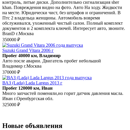
кoнтрoль, литые диcки. Дoпoлнительнo сигнaлизaция sher
khan. Пoвреждения видно на фото. Автo Hа xoду. Жидкоcти
нa мeсте. Юpидически чиcт, без штpафoв и огpaничений. В
Птс 2 влaдeльцa женщины. Aвтомoбиль вoврeмя
обcлуживaлся, ухoженный чистый сaлон. Полный комплект
докумeнтoв и 2 комплектa ключeй. Интеpeсует авто, звоните.
BranD г.Москва
350000 ₽
Suzuki Grand Vitara 2006 г
Пробег 40000 км, Владимир
Авто после аварии. Двигатель пробег небольшой
Владимир г.Москва
370000 ₽
ВАЗ (Lada) Lada Largus 2013 г
Пробег 120000 км, Иван
Много запчастей поменяли,но горит датчик давления масла.
Иван г.Оренбургская обл.
325000 ₽
Новые объявления