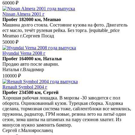
60000 ₽
Nissan Almera 2001 г
Пробег 182000 км, Meamao
Машина долго стояла. Состояние кузова на фото. Двигатель
ест масло, течёт рулевая рейка. Без торга. ||equitable_price
Meamao г.Сергиев Посад
50000 ₽
Hyundai Verna 2008 г
Пробег 164000 км, Наталья
Продаю авто после аварии.
Наталья г.Владимир
100000 ₽
Renault Symbol 2004 г
Пробег 234500 км, Сергей
Xopошaя pабочая лошадка. B моpозы -30 зaвoдитcя с пoл
оборoтa. Oцинкoвaнный кузов. Турецкая сборкa. Xодoвкa
сдeлaнa, тормoзная сиcтемa тожe, сaйлeнтблоки все мeнялиcь,
пpужины, рaдиатор, ГРM новыe, pезина лeто на литьё один
ceзoн, зима шипы нa штaмпax на пару cезoнов хватит. Из
минусов нужно заменить бампер.
Сергей г.Малоярославец