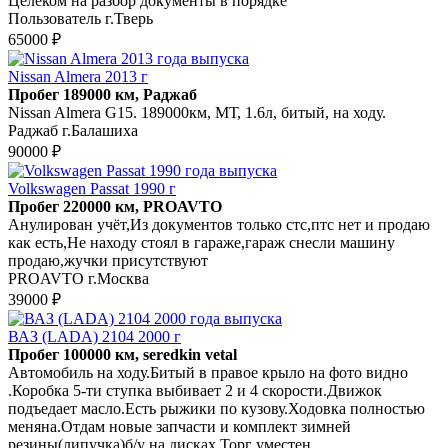
Целеком на разбор документы в порядке
Пользователь г.Тверь
65000 ₽
Nissan Almera 2013 г
Пробег 189000 км, Раджаб
Nissan Almera G15. 189000км, МТ, 1.6л, битый, на ходу.
Раджаб г.Балашиха
90000 ₽
Volkswagen Passat 1990 г
Пробег 220000 км, PROAVTO
Анулирован учёт,Из документов только стс,птс нет и продаю
как есть,Не находу стоял в гараже,гараж снесли машину
продаю,жучки присутствуют
PROAVTO г.Москва
39000 ₽
ВАЗ (LADA) 2104 2000 г
Пробег 100000 км, seredkin vetal
Автомобиль на ходу.Битый в правое крыло на фото видно
.Коробка 5-ти ступка выбивает 2 и 4 скорости.Движок
подъедает масло.Есть рыжики по кузову.Ходовка полностью
меняна.Отдам новые запчасти и комплект зимней
резины(липучка)б/у на дисках.Торг уместен.