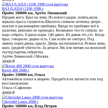
ВАЗ (LADA) 2106 1998 г
Пробег 100000 км, Артём Лиманский
Продам жигу. Брал на зиму. Из нового радик, помпа,акум,
зеркало,трасса глушитель.Школота сломали личинку двери ,
залезли и расковыряли приборку. Вроде по приборке всё в
наличии, ревизию не проводил. Возможно что-то спёрли. но
надо собрать. Ездила норм. 140 давал. Из доков птс,стс. Когда
брал, говорили: дырки есть. Сам особо не смотрел. Под
замену порог,дверь, крыло. Дверь захлопывается. Резина зима,
шип, средней убитости. За деньги 30к или меняю на японский
скутер,тырчик,табуретку.
Артём Лиманский г.Москва
30000 ₽
Rover 400 2000 г
Пробег 350000 км, Ольга
Автомобиль попал в аварию. Продаётся на запчасти или под
восстановление.
Ольга г.Сафоново
40000 ₽
Chevrolet Lanos 2008 г
Пробег 180000 км, Влад Петров