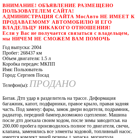
ВНИМАНИЕ! ОБЪЯВЛЕНИЕ РАЗМЕЩЕНО
ПОЛЬЗОВАТЕЛЕМ САЙТА!
АДМИНИСТРАЦИЯ САЙТА МосАвто НЕ ИМЕЕТ К
ПРОДАВАЕМОМУ АВТОМОБИЛЮ И ЕГО
ВЛАДЕЛЬЦУ НИКАКОГО ОТНОШЕНИЯ!
Если у Вас не получается связаться с владельцем,
мы НИЧЕМ НЕ СМОЖЕМ ВАМ ПОМОЧЬ
Год выпуска:
2004
Пробег:
268437 км
Объем двигателя:
1.5 л
Коробка передач:
МКПП
Имя:
Пользователь
Город:
Сергиев Посад
ПРОДАНО
Телефон(ы):
Битая. Дтп удар в разделитель на трассе. Деформация
багажник, капот, подфарники, правое крыло, правая задняя
часть. Под замену: фары, замок двери водителя, подрамник,
радиатор, передний бампер,возможно сцепление. Машина
после дтп доехала своим ходом, после зимы заводитсья. на
200.000 пробега производилось полное то двигателя, свечи,
клапана, заменялись все элменты ходовой, топливный насос.
имеется комлект зиней резины + запаска, могнитола.