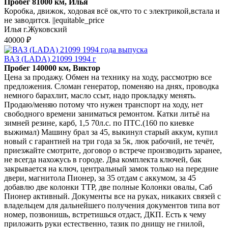
Пробег 81000 км, Илья
Коробка, движок, ходовая всё ок,что то с электрикой,встала и
не заводится. ||equitable_price
Илья г.Жуковский
40000 ₽
ВАЗ (LADA) 21099 1994 г
Пробег 140000 км, Виктор
Цена за продажу. Обмен на технику на ходу, рассмотрю все
предложения. Сломан генератор, поменяю на днях, проводка
немного барахлит, масло ссыт, надо прокладку менять.
Продаю/меняю потому что нужен транспорт на ходу, нет
свободного времени заниматься ремонтом. Катки литьё на
зимней резине, карб, 1,5 70л.с. по ПТС.(160 по киевке
выжимал) Машину брал за 45, выкинул старый аккум, купил
новый с гарантией на три года за 5к, люк рабочий, не течёт,
приезжайте смотрите, договор о встрече производить заранее,
не всегда нахожусь в городе. Два комплекта ключей, бак
закрывается на ключ, центральный замок только на передние
двери, магнитола Пионер, за 35 отдам с аккумом, за 45
добавлю две колонки ТТР, две полные Колонки овалы, Саб
Пионер активный. Документы все на руках, никаких связей с
владельцем для дальнейшего получения документов типа вот
номер, позвонишь, встретишься отдаст, ДКП. Есть к чему
приложить руки естественно, тазик по днищу не гнилой,