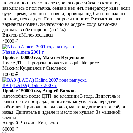
порогам поплохело после сурового российского климата,
заводилась с пол тычка, бенза в ней нет, генератору хана, если
будет время, заменю на новый, провода под Саб проложены
по полу, печка дует. Есть вопросы пишите. Рассмотрю все
варианты обмена, желательно на бодром ходу, возможна
доплата в обе стороны (до 15к)
Виктор г.Малоярославец
40000 ₽
Nissan Almera 2001 г
Пробег 190000 км, Максим Куцепалов
После ДТП. Продажа по частям ||equitable_price
Максим Куцепалов г.Смоленск
10000 ₽
ВАЗ (LADA) Kalina 2007 г
Пробег 150000 км, Андрей Волков
Автомобиль после ДТП, во владении 3 года. Двигатель и
радиатор не пострадал, двигатель запускается, передачи
работают. Приводы не вырвало, машина двигается вперёд и
назад. Двигатель в идеале и масло не кушает. За машиной
следил.
Андрей Волков г.Кондрово
60000 ₽