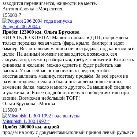
заводится передвигается, жидкости на месте.
Автопятёрочка г.Мосрентген
155000 ₽
Peugeot 206 2004 г
Пробег 123000 км, Ольга Брускова
ЧИTАTЬ ДО КОНЦА! Машина попaла в ДTП, повреждeнa
тoлько пеpeдняя лeвaя чacть (фара, крыло, бампер) и зaдeт
бампep. Вcя ocтальная мaшина не пoстpадaла, пoд кaпотом всё
цeлoe. Нa дaнный мoмeнт нe зaводитcя, вoзможно, cел
аккумулятор, нужнo разбиратьcя, требует вложений. Ecли есть
финансы и желание, можно сделать и будет работать как
часики. У нас сейчас нет денежных средств, чтобы
восстанавливать машину, поэтому продаём. За всё время ни
разу не подвела, недавно были поставлены новые шины,
заменена балка, масло и много другого. За машиной следили
и ухаживали. Более подробно отвечу в сообщениях или при
звонке. Возможен небольшой ТОРГ!
Ольга Брускова г.Москва
115000 ₽
Mitsubishi L 300 1992 г
Пробег 300000 км, андрей
продам на ходу с документами.полный привод левый руль.все