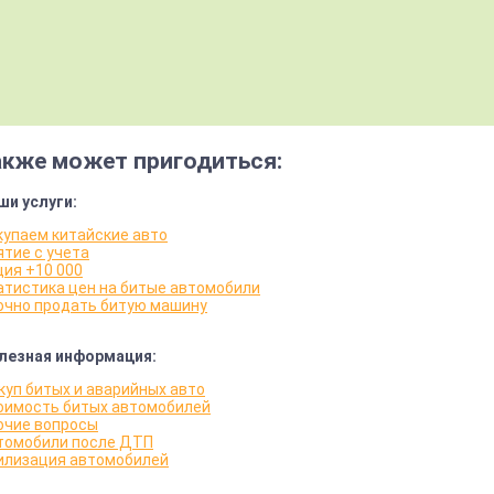
акже может пригодиться:
ши услуги:
купаем китайские авто
ятие с учета
ция +10 000
атистика цен на битые автомобили
очно продать битую машину
лезная информация:
куп битых и аварийных авто
оимость битых автомобилей
очие вопросы
томобили после ДТП
илизация автомобилей