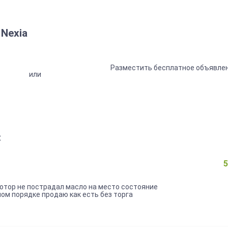
Nexia
Разместить бесплатное объявле
или
:
5
мотор не пострадал масло на место состояние
ном порядке продаю как есть без торга