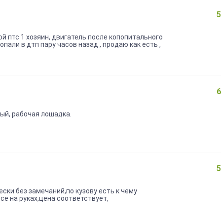
5
й птс 1 хозяин, двигатель после копопитального
опали в дтп пару часов назад , продаю как есть ,
6
ый, рабочая лошадка.
5
ски без замечаний,по кузову есть к чему
се на руках,цена соответствует,