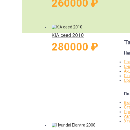
260000 ₽
KIA ceed 2010
Т
280000 ₽
На
По
Сн
Ак
Ст
Ср
По
Вы
Ст
Пр
Ав
Ут