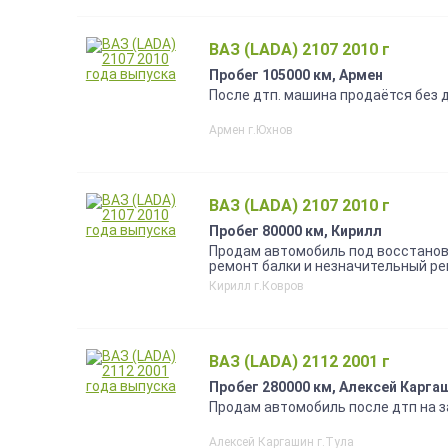
ВАЗ (LADA) 2107 2010 г
Пробег 105000 км, Армен
После дтп. машина продаётся без 
Армен г.Юхнов
ВАЗ (LADA) 2107 2010 г
Пробег 80000 км, Кирилл
Продам автомобиль под восстановле
ремонт балки и незначительный ре
Продается по цене чермета, так что
Кирилл г.Ковров
ВАЗ (LADA) 2112 2001 г
Пробег 280000 км, Алексей Карга
Продам автомобиль после дтп на 
Алексей Каргашин г.Тула