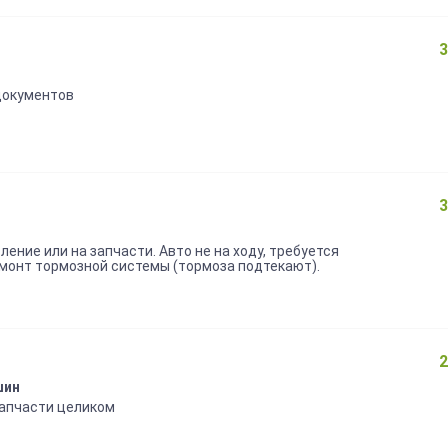
3
документов
3
ние или на запчасти. Авто не на ходу, требуется
монт тормозной системы (тормоза подтекают).
 без торга.
2
шин
запчасти целиком