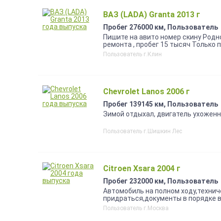
ВАЗ (LADA) Granta 2013 г
Пробег 276000 км, Пользователь
Пишите на авито номер скину Родно
ремонта , пробег 15 тысяч Только п
строчно Торг уместен
Пользователь г.Клин
Chevrolet Lanos 2006 г
Пробег 139145 км, Пользователь
Зимой отдыхал, двигатель ухоженн
Пользователь г.Шишкин Лес
Citroen Xsara 2004 г
Пробег 232000 км, Пользователь
Автомобиль на полном ходу,техниче
придраться,документы в порядке в
Пользователь г.Москва