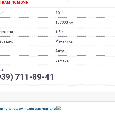
 ВАМ ПОМОЧЬ
ка:
2011
157000 км
гателя:
1.5 л
ередач:
Механика
Антон
самара
):
939) 711-89-41
авто в нашем
телеграм-канале