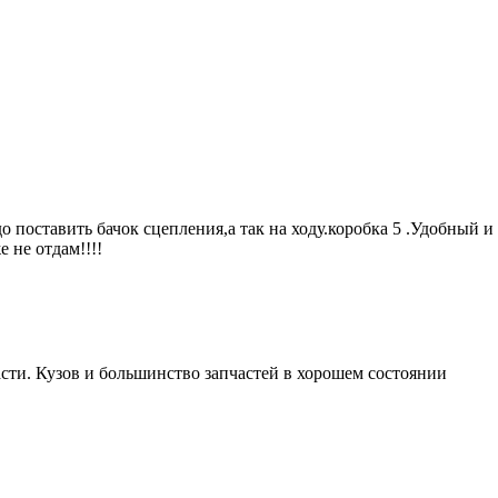
адо поставить бачок сцепления,а так на ходу.коробка 5 .Удобный
е не отдам!!!!
асти. Кузов и большинство запчастей в хорошем состоянии