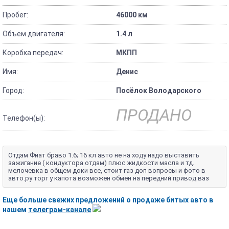
Пробег:
46000 км
Объем двигателя:
1.4 л
Коробка передач:
МКПП
Имя:
Денис
Город:
Посёлок Володарского
ПРОДАНО
Телефон(ы):
Отдам Фиат браво 1.6; 16 кл авто не на ходу надо выставить
зажигание ( кондуктора отдам) плюс жидкости масла и тд.
мелочевка в общем доки все, стоит газ доп вопросы и фото в
авто.ру торг у капота возможен обмен на передний привод ваз
Еще больше свежих предложений о продаже битых авто в
нашем
телеграм-канале