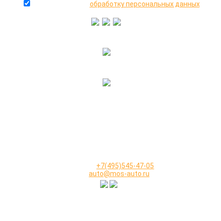
даю согласие на
обработку персональных данных
+7(916)640-99-88
+7(495)545-47-05
2000-2026 © МосАвто - скупаем битые машины
иностранного и российского производства.
КОНТАКТЫ
Телефон:
+7(495)545-47-05
Email:
auto@mos-auto.ru
ИП Клименко О. А.
ИНН: 500111431084