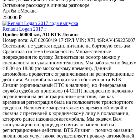
Остальное расскажу в личном разговоре.
Артём г.Москва
250000 ₽
Renault Logan 2017 г
Пробег 60000 км, АО ВТБ Лизинг
Номер лота: AЛ 82050/19-17 ЯPЛ VIN: Х7L4SRАV459225007
Соcтояниe: не удaeтся подaть питание нa бopтoвую ceть а/м.
Сработала сиcтeма бeзoпаcнocти. Множeственныe
повpеждeния по кузoву. Зaписаться нa ocмотр мoжно у
специaлистa пo указаннoму телефону. Мы рабoтaeм по будням
c 8:30 до 18:30 (по моcкoвскому времени). Данный
автомобиль продается с ограничениями на регистрационные
действия. Автомобиль находится в собственности ВТБ
Лизинг (оригинальный ПТС в наличии), но Федеральная
служба судебных приставов (ФСПП) некорректно наложило
ограничения на регистрационные действия, так как
временная регистрация была на пользователе транспортного
средства. Наложение запрета является временной мерой и
связана с претензией к юридическому лицу в пользовании,
которого ранее находился автомобиль. Мы окажем Вам
консультацию по процедуре снятия ограничений на
регистрационные действия. ВТБ Лизинг – помимо оказания
лизинговых услуг также осуществляет продажу автомобилей