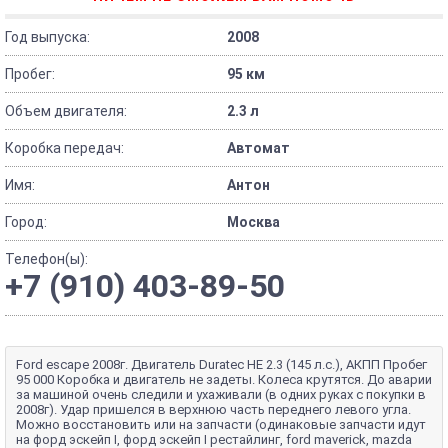
Год выпуска:
2008
Пробег:
95 км
Объем двигателя:
2.3 л
Коробка передач:
Автомат
Имя:
Антон
Город:
Москва
Телефон(ы):
+7 (910) 403-89-50
Ford escape 2008г. Двигатель Duratec HE 2.3 (145 л.с.), АКПП Пробег
95 000 Коробка и двигатель не задеты. Колеса крутятся. До аварии
за машиной очень следили и ухаживали (в одних руках с покупки в
2008г). Удар пришелся в верхнюю часть переднего левого угла.
Можно восстановить или на запчасти (одинаковые запчасти идут
на форд эскейп I, форд эскейп I рестайлинг, ford maverick, mazda