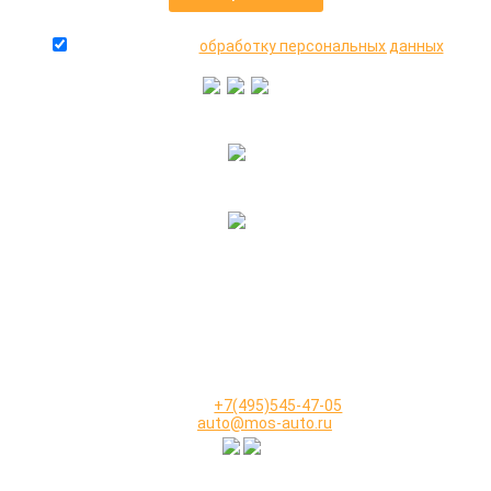
даю согласие на
обработку персональных данных
+7(916)640-99-88
+7(495)545-47-05
2000-2026 © МосАвто - скупаем битые машины
иностранного и российского производства.
КОНТАКТЫ
Телефон:
+7(495)545-47-05
Email:
auto@mos-auto.ru