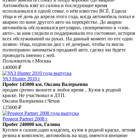
Автомобиль взят из салона и последующее время
использовался в одной семье, о нём известно ВСЁ. Ездила
тёща и её дочь до апреля этого года, когда автомобиль попал в
аварию по вине другого авто на перекрёстке. До аварии
автомобиль обслуживался регулярно, своевременно в «сим-
авто», за ним следили и поддерживали его состояние, история
всех обслуживаний на руках. На данный момент по птс один
хозяин- тёща, подписан дкп с её дочерью, чтобы та могла
полноправно заниматься продажей авто, сделку вы будете
проводить именно с ней.
Пользователь г.Москва
140000 ₽
УАЗ Hunter 2010 г
Пробег 145000 км, Оксана Валерьевна
продам срочно звоните в любое время .. Кузов в родной
краске. Не участвовал в ДТП.
Оксана Валерьевна г.Чехов
125000 ₽
Peugeot Partner 2008 г
Пробег 248000 км, Галина
Куплен в салоне,один владелец, кузов в родной краске, летняя
резина в комплекте, автомобиль на ходу, имеются внешние