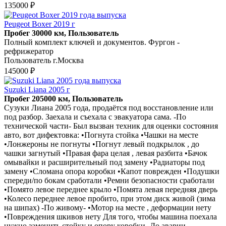
135000 ₽
Peugeot Boxer 2019 г
Пробег 30000 км, Пользователь
Полный комплект ключей и документов. Фургон -
рефрижератор
Пользователь г.Москва
145000 ₽
Suzuki Liana 2005 г
Пробег 205000 км, Пользователь
Сузуки Лиана 2005 года, продаётся под восстановление или
под разбор. Заехала и съехала с эвакуатора сама. -По
технической части- Был вызван техник для оценки состояния
авто, вот дифектовка: •Погнута стойка •Чашки на месте
•Лонжероны не погнуты •Погнут левый подкрылок , до
чашки загнутый •Правая фара целая , левая разбита •Бачок
омывайки и расширительный под замену •Радиаторы под
замену •Сломана опора коробки •Капот поврежден •Подушки
спереди/по бокам сработали •Ремни безопасности сработали
•Помято левое переднее крыло •Помята левая передняя дверь
•Колесо переднее левое пробито, при этом диск живой (зима
на шипах) -По живому- •Мотор на месте , деформации нету
•Повреждения шкивов нету Для того, чтобы машина поехала
нужно заменить стойку и опору коробки -До аварии-