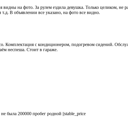
я видны на фото. За рулем ездила девушка. Только целиком, не р
 т.д. В объявлении все указано, на фото все видно.
лесо. Комплектация с кондиционером, подогревом сидений. Обслу
аём неспеша. Стоит в гараже.
не была 200000 пробег родной ||stable_price