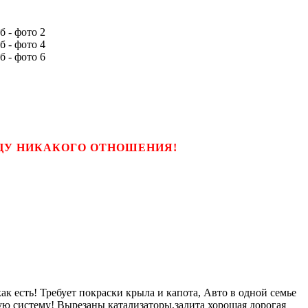
ЬЦУ НИКАКОГО ОТНОШЕНИЯ!
к есть! Требует покраски крыла и капота, Авто в одной семье
ную систему! Вырезаны катализаторы,залита хорошая дорогая