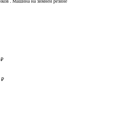
инков . Машина на зимней резине
 ₽
 ₽