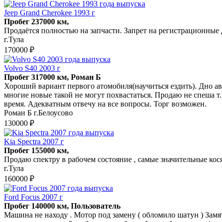
Jeep Grand Cherokee 1993 г
Пробег 237000 км,
Продаётся полностью на запчасти. Запрет на регистрационные 
г.Тула
170000 ₽
Volvo S40 2003 г
Пробег 317000 км, Роман Б
Хороший вариант первого атомобиля(научиться ездить). Дно авт
многие новые такой не могут похвастаться. Продаю не спеша т.
время. Адекватным отвечу на все вопросы. Торг возможен.
Роман Б г.Белоусово
130000 ₽
Kia Spectra 2007 г
Пробег 155000 км,
Продаю спектру в рабочем состояние , самые значительные кос
г.Тула
160000 ₽
Ford Focus 2007 г
Пробег 140000 км, Пользователь
Машина не находу . Мотор под замену ( обломило шатун ) Замят