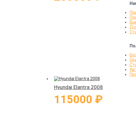
На
Пр
По
Вы
До
Ст
По
Бе
Ск
Ст
Ав
Пр
Hyundai Elantra 2008
115000 ₽