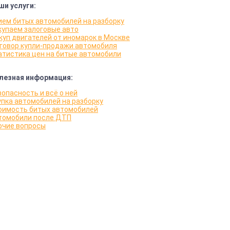
ши услуги:
ием битых автомобилей на разборку
купаем залоговые авто
куп двигателей от иномарок в Москве
говор купли-продажи автомобиля
атистика цен на битые автомобили
лезная информация:
зопасность и всё о ней
упка автомобилей на разборку
оимость битых автомобилей
томобили после ДТП
очие вопросы