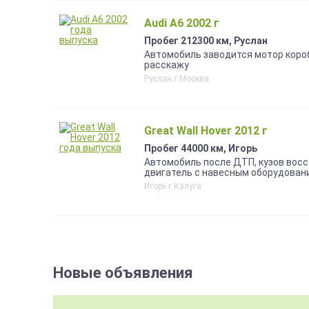
подогрев сидений. Хорошая штатна
пружины KYB и стойки в сборе с о
Audi A6 2002 г
в очень хорошем состоянии). Авто 
пробегом 2 тыс. км. Отдам за 25 00
Пробег 212300 км, Руслан
времени. ||equitable_price
Автомобиль заводится мотор короб
расскажу
Руслан г.Москва
Great Wall Hover 2012 г
Пробег 44000 км, Игорь
Автомобиль после ДТП, кузов восс
двигатель с навесным оборудован
Игорь г.Калуга
Новые объявления