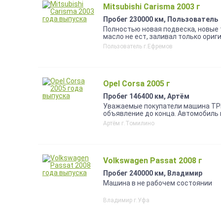
Mitsubishi Carisma 2003 г
Пробег 230000 км, Пользователь
Полностью новая подвеска, новые 
масло не ест, заливал только ориг
сигнализация, кнопка старт-стоп, 
Пользователь г.Ефремов
Opel Corsa 2005 г
Пробег 146400 км, Артём
Уважаемые покупатели машина ТР
объявление до конца. Автомобиль 
время владения заменил: колодки 
Артём г.Томилино
вместе со ступичными подшипника
стабилизатора; шаровые опоры; ру
были заменены щетки на изитроник
специализированном сервисе Opelc
замена водостока (жабо), задняя п
Volkswagen Passat 2008 г
заднего вида. Новые колесные ди
аккумулятор Bosch. Сразу после п
Пробег 240000 км, Владимир
отделением и ремнями безопасност
Машина в не рабочем состоянии
30). После покупки и приходом теп
улучшило ситуацию. Необходима з
Владимир г.Уфа
прокладок) в 4 цилиндре (прогорел
пропускам зажигания. Цена ремонта
аналоги оригинальным). Кондицион