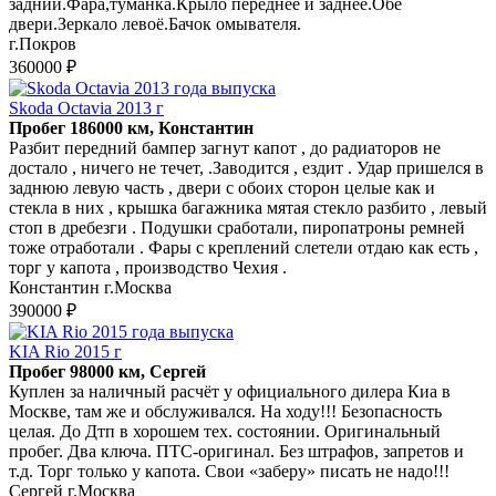
задний.Фара,туманка.Крыло переднее и заднее.Обе
двери.Зеркало левоё.Бачок омывателя.
г.Покров
360000 ₽
Skoda Octavia 2013 г
Пробег 186000 км, Константин
Разбит передний бампер загнут капот , до радиаторов не
достало , ничего не течет, .Заводится , ездит . Удар пришелся в
заднюю левую часть , двери с обоих сторон целые как и
стекла в них , крышка багажника мятая стекло разбито , левый
стоп в дребезги . Подушки сработали, пиропатроны ремней
тоже отработали . Фары с креплений слетели отдаю как есть ,
торг у капота , производство Чехия .
Константин г.Москва
390000 ₽
KIA Rio 2015 г
Пробег 98000 км, Сергей
Куплен за наличный расчёт у официального дилера Киа в
Москве, там же и обслуживался. На ходу!!! Безопасность
целая. До Дтп в хорошем тех. состоянии. Оригинальный
пробег. Два ключа. ПТС-оригинал. Без штрафов, запретов и
т.д. Торг только у капота. Свои «заберу» писать не надо!!!
Сергей г.Москва