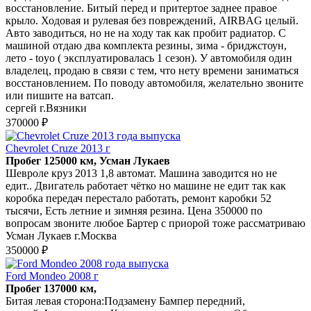
восстановление. Битый перед и притертое заднее правое
крыло. Ходовая и рулевая без повреждений, AIRBAG целый.
Авто заводиться, но не на ходу так как пробит радиатор. С
машиной отдаю два комплекта резины, зима - бриджстоун,
лето - toyo ( эксплуатировалась 1 сезон). У автомобиля один
владелец, продаю в связи с тем, что нету времени заниматься
восстановлением. По поводу автомобиля, желательно звоните
или пишите на ватсап.
сергей г.Вязники
370000 ₽
Chevrolet Cruze 2013 г
Пробег 125000 км, Усман Лукаев
Шевроле круз 2013 1,8 автомат. Машина заводится но не
едит.. Двигатель работает чётко но машине не едит так как
коробка передач перестало работать, ремонт каробки 52
тысячи, Есть летние и зимняя резина. Цена 350000 по
вопросам звоните любое Бартер с приорой тоже рассматриваю
Усман Лукаев г.Москва
350000 ₽
Ford Mondeo 2008 г
Пробег 137000 км,
Битая левая сторона:Подзамену Бампер передний,