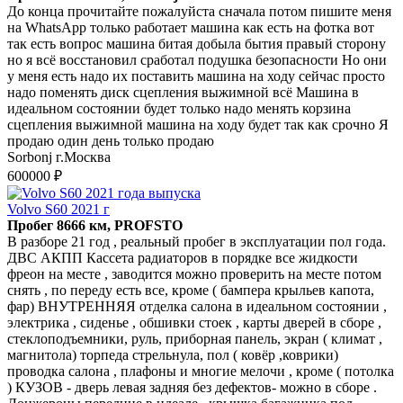
До конца прочитайте пожалуйста сначала потом пишите меня
на WhatsApp только работает машина как есть на фотка вот
так есть вопрос машина битая добыла бытия правый сторону
но я всё восстановил сработал подушка безопасности Но они
у меня есть надо их поставить машина на ходу сейчас просто
надо поменять диск сцепления выжимной всё Машина в
идеальном состоянии будет только надо менять корзина
сцепления выжимной машина на ходу будет так как срочно Я
продаю один день только продаю
Sorbonj г.Москва
600000 ₽
Volvo S60 2021 г
Пробег 8666 км, PROFSTO
В разборе 21 год , реальный пробег в эксплуатации пол года.
ДВС АКПП Кассета радиаторов в порядке все жидкости
фреон на месте , заводится можно проверить на месте потом
снять , по переду есть все, кроме ( бампера крыльев капота,
фар) ВНУТРЕННЯЯ отделка салона в идеальном состоянии ,
электрика , сиденье , обшивки стоек , карты дверей в сборе ,
стеклоподъемники, руль, приборная панель, экран ( климат ,
магнитола) торпеда стрельнула, пол ( ковёр ,коврики)
проводка салона , плафоны и многие мелочи , кроме ( потолка
) КУЗОВ - дверь левая задняя без дефектов- можно в сборе .