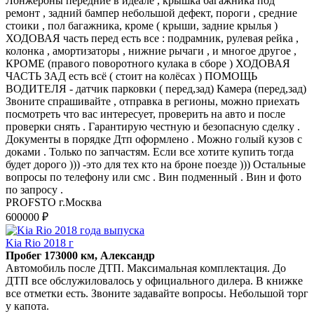
Лонжероны передние в идеале , крышка багажника под
ремонт , задний бампер небольшой дефект, пороги , средние
стоики , пол багажника, кроме ( крыши, задние крылья )
ХОДОВАЯ часть перед есть все : подрамник, рулевая рейка ,
колонка , амортизаторы , нижние рычаги , и многое другое ,
КРОМЕ (правого поворотного кулака в сборе ) ХОДОВАЯ
ЧАСТЬ ЗАД есть всё ( стоит на колёсах ) ПОМОЩЬ
ВОДИТЕЛЯ - датчик парковки ( перед,зад) Камера (перед,зад)
Звоните спрашивайте , отправка в регионы, можно приехать
посмотреть что вас интересует, проверить на авто и после
проверки снять . Гарантирую честную и безопасную сделку .
Документы в порядке Дтп оформлено . Можно голый кузов с
доками . Только по запчастям. Если все хотите купить тогда
будет дорого ))) -это для тех кто на броне поезде ))) Остальные
вопросы по телефону или смс . Вин подменный . Вин и фото
по запросу .
PROFSTO г.Москва
600000 ₽
Kia Rio 2018 г
Пробег 173000 км, Александр
Автомобиль после ДТП. Максимальная комплектация. До
ДТП все обслужиловалось у официального дилера. В книжке
все отметки есть. Звоните задавайте вопросы. Небольшой торг
у капота.