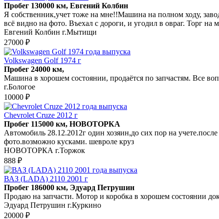
Пробег 130000 км, Евгений Колбин
Я собственник,учет тоже на мне!!Машина на полном ходу, заводи
всё видно на фото. Въехал с дороги, и угодил в овраг. Торг на м
Евгений Колбин г.Мытищи
27000 ₽
Volkswagen Golf 1974 г
Пробег 24000 км,
Машина в хорошем состоянии, продаётся по запчастям. Все во
г.Бологое
10000 ₽
Chevrolet Cruze 2012 г
Пробег 115000 км, НОВОТОРКА
Автомобиль 28.12.2012г один хозяин,до сих пор на учете.посл
фото.возможно кусками. шевроле круз
НОВОТОРКА г.Торжок
888 ₽
ВАЗ (LADA) 2110 2001 г
Пробег 186000 км, Эдуард Петрушин
Продаю на запчасти. Мотор и коробка в хорошем состоянии до
Эдуард Петрушин г.Куркино
20000 ₽