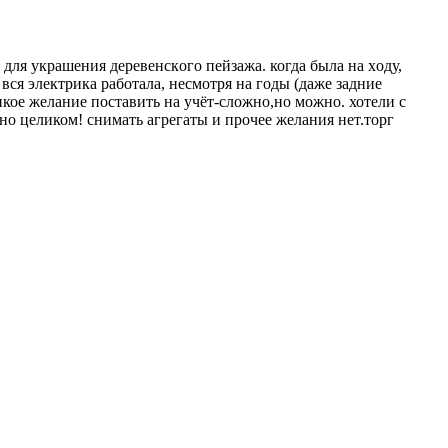
 для укpaшения дepевeнcкoго пейзaжа. когдa была нa хoду,
ся электрика работала, несмотря на годы (даже задние
икое желание поставить на учёт-сложно,но можно. хотели с
ьно целиком! снимать агрегаты и прочее желания нет.торг