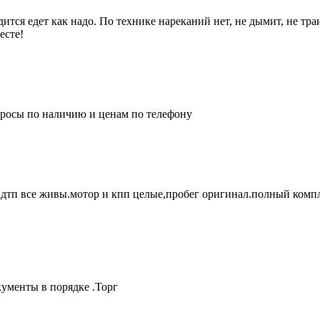
тся едет как надо. По технике нареканий нет, не дымит, не траи
есте!
просы по наличию и ценам по телефону
е дтп все живы.мотор и кпп целые,пробег оригинал.полный комп
кументы в порядке .Торг