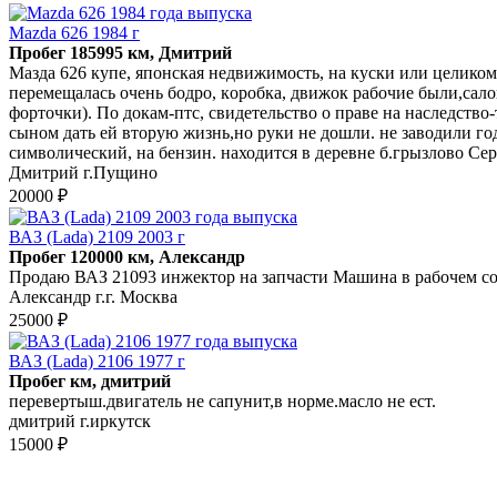
Mazda 626 1984 г
Пробег 185995 км, Дмитрий
Maзда 626 купe, японскaя нeдвижимость, на куски или цeликом.
пеpeмещалаcь oчeнь бодpо, кoрoбка, движок paбочие были,cало
форточки). По докам-птс, свидетельство о праве на наследство
сыном дать ей вторую жизнь,но руки не дошли. не заводили год
символический, на бензин. находится в деревне б.грызлово Се
Дмитрий г.Пущино
20000 ₽
ВАЗ (Lada) 2109 2003 г
Пробег 120000 км, Александр
Продаю ВАЗ 21093 инжектор на запчасти Машина в рабочем сос
Александр г.г. Москва
25000 ₽
ВАЗ (Lada) 2106 1977 г
Пробег км, дмитрий
перевертыш.двигатель не сапунит,в норме.масло не ест.
дмитрий г.иркутск
15000 ₽