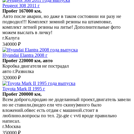
Peugeot 308 2011 г
Пробег 167000 км,
Авто после аварии, но даже в таком состоянии ни разу не
подводил!!! Комплект зимний резины на штамповке,
комплект летней резины на литье! Дополнительные фото
можем выслать в личку!
г.Калуга
340000 ₽
Hyundai Elantra 2008 г
Пробег 220000 км, авто
Коробка двигателя не пострадал
авто г.Развилка
320000 ₽
Toyota Mark II 1995 г
Пробег 200000 км,
Всем доброго,продаю не доделанный проект,двигатель завели
но не ставили,(видео ели что скину)много было
вложений.обвес есть отдам с машиной.стоит в
люблино.вопросы по тел. 2jz-gte c vvti вроде правильно
написал.
г.Москва
350000 ₽