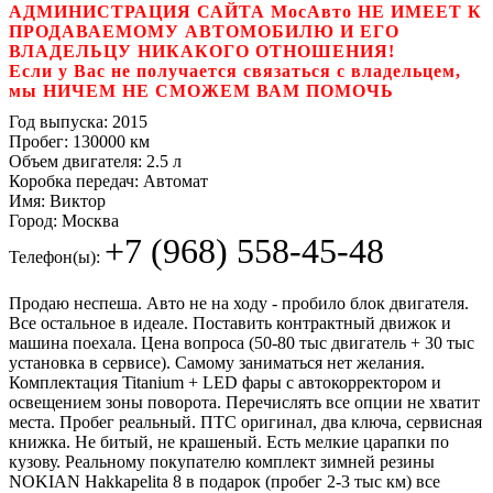
АДМИНИСТРАЦИЯ САЙТА МосАвто НЕ ИМЕЕТ К
ПРОДАВАЕМОМУ АВТОМОБИЛЮ И ЕГО
ВЛАДЕЛЬЦУ НИКАКОГО ОТНОШЕНИЯ!
Если у Вас не получается связаться с владельцем,
мы НИЧЕМ НЕ СМОЖЕМ ВАМ ПОМОЧЬ
Год выпуска:
2015
Пробег:
130000 км
Объем двигателя:
2.5 л
Коробка передач:
Автомат
Имя:
Виктор
Город:
Москва
+7 (968) 558-45-48
Телефон(ы):
Продаю неспеша. Авто не на ходу - пробило блок двигателя.
Все остальное в идеале. Поставить контрактный движок и
машина поехала. Цена вопроса (50-80 тыс двигатель + 30 тыс
установка в сервисе). Самому заниматься нет желания.
Комплектация Titanium + LED фары с автокорректором и
освещением зоны поворота. Перечислять все опции не хватит
места. Пробег реальный. ПТС оригинал, два ключа, сервисная
книжка. Не битый, не крашеный. Есть мелкие царапки по
кузову. Реальному покупателю комплект зимней резины
NOKIAN Hakkapelita 8 в подарок (пробег 2-3 тыс км) все