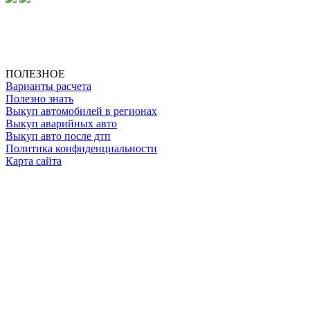
ИП Клименко О. А.
ИНН: 500111431084
ОГРНИП: 319508100025369
ПОЛЕЗНОЕ
Варианты расчета
Полезно знать
Выкуп автомобилей в регионах
Выкуп аварийных авто
Выкуп авто после дтп
Политика конфиденциальности
Карта сайта