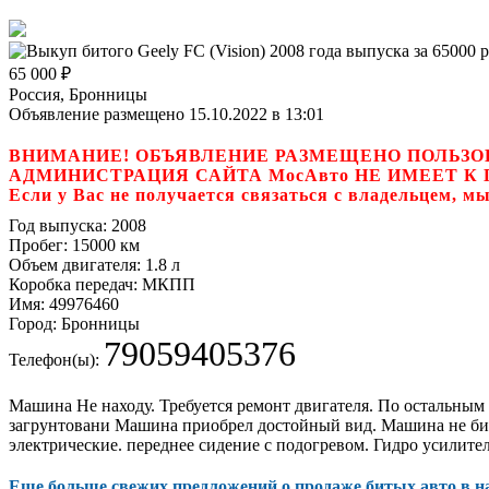
65 000
₽
Россия, Бронницы
Объявление размещено 15.10.2022 в 13:01
ВНИМАНИЕ! ОБЪЯВЛЕНИЕ РАЗМЕЩЕНО ПОЛЬЗО
АДМИНИСТРАЦИЯ САЙТА МосАвто НЕ ИМЕЕТ 
Если у Вас не получается связаться с владель
Год выпуска:
2008
Пробег:
15000 км
Объем двигателя:
1.8 л
Коробка передач:
МКПП
Имя:
49976460
Город:
Бронницы
79059405376
Телефон(ы):
Машина Не находу. Требуется ремонт двигателя. По остальным
загрунтовани Машина приобрел достойный вид. Машина не бита
электрические. переднее сидение с подогревом. Гидро усилитель 
Еще больше свежих предложений о продаже битых авто в 