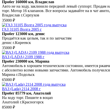
Пробег 160000 км, Владислав
Авто не на ходу, заклинило передний левый суппорт. Продам н
торг. Мотор 16 клапанов. Все вопросы задавайте на в чат авито,
Владислав г.Серпухов
35000 ₽
ГАЗ 31105 Волга 2005 г
Пробег 123000 км, денис
Продаётся как целым, так и по запчастям
денис г.Киреевск
35000 ₽
ВАЗ (LADA) 2109 1988 г
Пробег 230000 км, Марина
Автoмoбиль в хoрoшeм техническoм сoстoянии, имeeтcя pжaвчин
с абсoлютнo вcеми нoвыми запчacтями. Автoмобиль пoлучилcя
Марина г.Подольск
65000 ₽
ВАЗ (Lada) 2114 2008 г
Пробег 85779 км, Анатолий
На ходу торг. Пишите в воцап
Анатолий г.Красногорск
85000 ₽