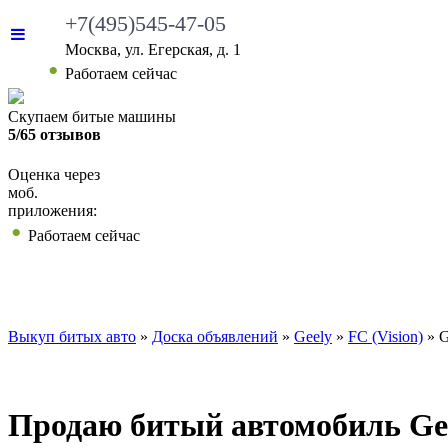
+7(495)545-47-05
Москва, ул. Егерская, д. 1
Работаем сейчас
Скупаем битые машины
5/65 отзывов
Оценка через
моб.
приложения:
Работаем сейчас
ВЫКУП БИТЫХ АВТО
КАКИЕ АВТО МЫ ВЫ
Выкуп битых авто
»
Доска объявлений
»
Geely
»
FC (Vision)
»
G
Продаю битый автомобиль Geely