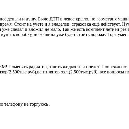
неё деньги и душу. Было ДТП в левое крыло, но геометрия машин
время. Стоит на учёте и я владелец, страховка ещё действует. Н
я уже сделал и вложил не мало. Так же есть комплект летней ре
 купить коробку, но машина уже будет стоить дороже. Торг умес
М! Поменять радиатор, залить жидкость и поедет. Повреждено: 
изор(2,500тыс.руб),вентилятор охл.(2,500тыс.руб). все вопросы 
по телефону не торгуюсь .