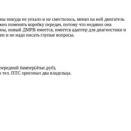
ы никуда не уехало и не сместилось, менял на ней двигатель
ужно поменять коробку передач, потому что недавно она
зины, новый ДМРВ имеется, имеется адаптер для диагностики и
тен и не надо писать глупые вопросы.
передний бампер(4тыс.руб),
по тел. ПТС оригинал два владельца.