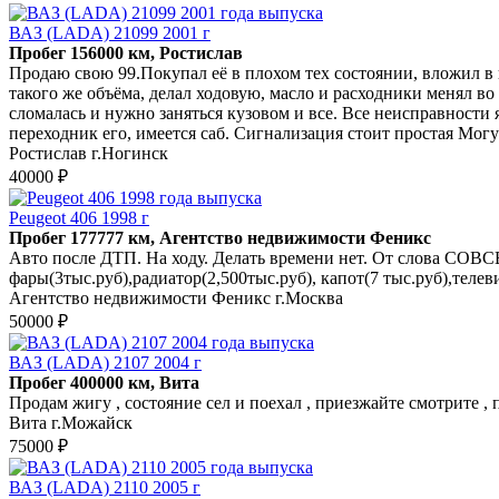
ВАЗ (LADA) 21099 2001 г
Пробег 156000 км, Ростислав
Продаю свою 99.Покупал её в плохом тех состоянии, вложил в 
такого же объёма, делал ходовую, масло и расходники менял во 
сломалась и нужно заняться кузовом и все. Все неисправности 
переходник его, имеется саб. Сигнализация стоит простая Могу
Ростислав г.Ногинск
40000 ₽
Peugeot 406 1998 г
Пробег 177777 км, Агентство недвижимости Феникс
Авто после ДТП. На ходу. Делать времени нет. От слова СОВСЕ
фары(3тыс.руб),радиатор(2,500тыс.руб), капот(7 тыс.руб),телев
Агентство недвижимости Феникс г.Москва
50000 ₽
ВАЗ (LADA) 2107 2004 г
Пробег 400000 км, Вита
Продам жигу , состояние сел и поехал , приезжайте смотрите , 
Вита г.Можайск
75000 ₽
ВАЗ (LADA) 2110 2005 г