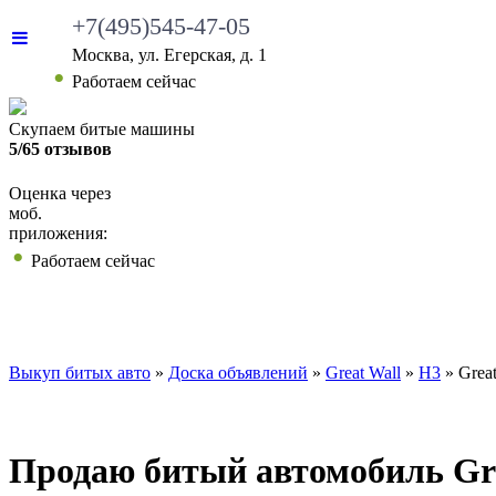
+7(495)545-47-05
Москва, ул. Егерская, д. 1
Работаем сейчас
Скупаем битые машины
5/65 отзывов
Оценка через
моб.
приложения:
Работаем сейчас
ВЫКУП БИТЫХ АВТО
КАКИЕ АВТО МЫ ВЫ
Выкуп битых авто
»
Доска объявлений
»
Great Wall
»
H3
»
Grea
Продаю битый автомобиль Grea